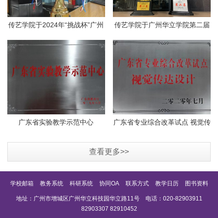
传艺学院于2024年“挑战杯”广州
传艺学院于广州华立学院第二届
华立学院大学生创业计划竞赛
运动会荣获女子团体总分第一
中…
名、…
广东省实验教学示范中心
广东省专业综合改革试点 视觉传
达设计
查看更多>>
学校邮箱
教务系统
科研系统
协同OA
联系方式
教学日历
图书资料
地址：广州市增城区广州华立科技园华立路11号 电话：020-82903911
82903307 82910452