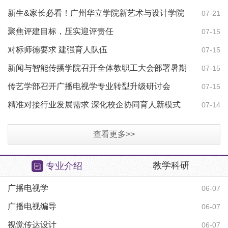
新生&家长必看！广州华立学院新艺术与设计学院
传
07-21
「学长、学姐答疑」来了
聚焦评建目标，压实迎评责任
关
07-15
对标师德要求 建强育人队伍
关
07-15
新闻与智能传播学院召开全体教职工大会部署暑期
关
07-15
迎评工作
传艺学部召开广播电视学专业转型升级研讨会
07-15
精准对接行业发展需求 深化校企协同育人新模式
传
07-14
查看更多>>
教学科研
专业介绍
广播电视学
06-07
广播电视编导
06-07
视觉传达设计
06-07