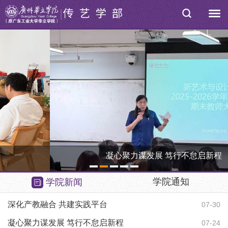
凝心聚力谋发展 笃行不怠启新程
1
2
3
4
5
学院通知
学院新闻
深化产教融合 共建实践平台
关
07-30
凝心聚力谋发展 笃行不怠启新程
07-24