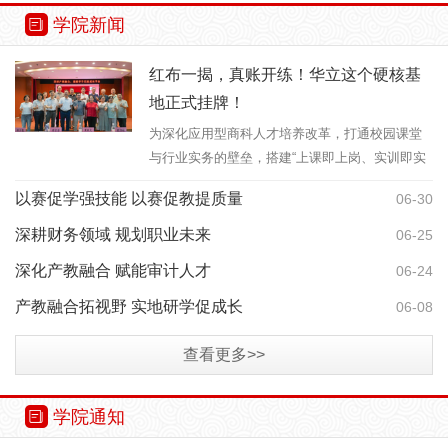
学院新闻
红布一揭，真账开练！华立这个硬核基
地正式挂牌！
为深化应用型商科人才培养改革，打通校园课堂
与行业实务的壁垒，搭建“上课即上岗、实训即实
战、作业即项目、成果即产品、毕业即就业”一体
以赛促学强技能 以赛促教提质量
06-30
化育人平台，7月14日下午16:30，广州华立学院
在图书馆2号报告厅隆重举办...
深耕财务领域 规划职业未来
06-25
深化产教融合 赋能审计人才
06-24
产教融合拓视野 实地研学促成长
06-08
查看更多>>
学院通知