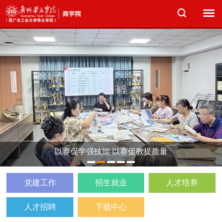
以赛促学强技能 以赛促教提质量
1
2
3
4
5
党建工作
招生就业
人才培养
人才招聘
下载中心