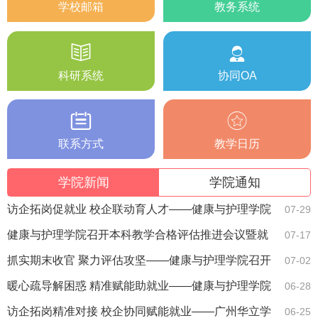
学校邮箱
教务系统
科研系统
协同OA
联系方式
教学日历
学院新闻
学院通知
访企拓岗促就业 校企联动育人才——健康与护理学院
07-29
走访悦子佳母婴护理中心
健康与护理学院召开本科教学合格评估推进会议暨就
07-17
业推进大会
抓实期末收官 聚力评估攻坚——健康与护理学院召开
07-02
期末教学工作例会暨合格评估推进会
暖心疏导解困惑 精准赋能助就业——健康与护理学院
06-28
召开2026届毕业生座谈会
访企拓岗精准对接 校企协同赋能就业——广州华立学
06-25