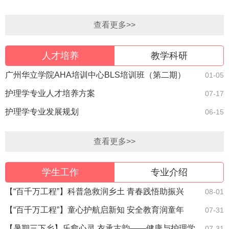
院赴维达健康安养之家开展专项走访活动
查看更多>>
人才培养
教学科研
广州华立学院AHA培训中心BLS培训班（第二期）
01-05
护理学专业人才培养方案
07-17
护理学专业发展规划
06-15
查看更多>>
学生工作
专业介绍
【“百千万工程”】科普急救润乡土 青春践悟助振兴
08-01
——健康与护理学院青护筑梦南丁格尔志愿突击队三
【“百千万工程”】童心护航启新知 安全教育润童年
07-31
下乡…
——青护筑梦南丁格尔志愿突击队儿童安全教育专项
【暑期三下乡】乐愈心灵 衣承古韵——健康与护理学
07-31