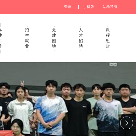
登录
|
手机版
|
站群导航
学
招
党
人
课
生
生
建
才
程
工
就
园
招
思
作
业
地
聘
政