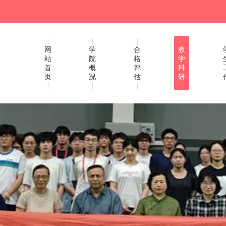
网
学
合
教
站
院
格
学
首
概
评
科
页
况
估
研