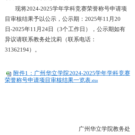
现将
202
4
-202
5
学年学科竞赛
荣誉称号申请项
目审核结果予以公示
，公示期：
202
5
年
11
月
20
日
-202
5
年
11
月
24
日
（
3个工作日
）
，公示期如有
异议请联系教务处
沈莉
（联系电话：
31362194）。
附件1：广州华立学院202
4
-202
5学年
学科竞赛
荣誉称号申请项目审核结果一览表
.xlsx
广州华立学院教务处