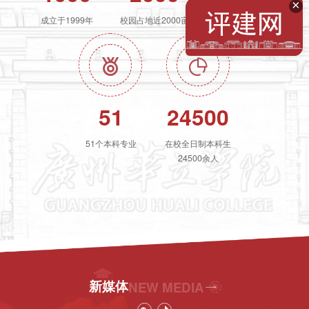
×
成立于1999年
校园占地近2000亩
设有16个二级学院
51
24500
51个本科专业
在校全日制本科生
24500余人
新媒体
NEW MEDIA