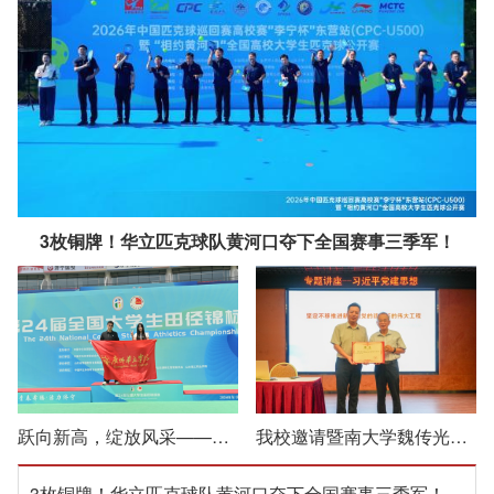
3枚铜牌！华立匹克球队黄河口夺下全国赛事三季军！
跃向新高，绽放风采——我校学子在第24届全国大学生田径锦标赛…
我校邀请暨南大学魏传光教授作习近平党建思想专题辅导报告
3枚铜牌！华立匹克球队黄河口夺下全国赛事三季军！