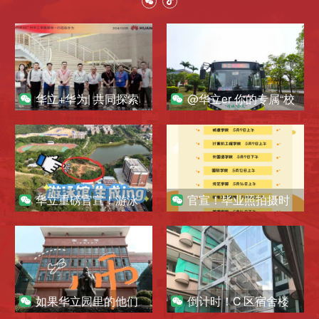
华立+华为| 共同探索
@华立er 你的专属“校
校企合作与现代产业
车”来啦！
学院共建新模式！
华立重磅官宣！游泳
官宣！毕业照拍摄时
馆，即将登场！
间公布，赶快约拍！
如果华立园里的他们
倒计时！C 区宿舍楼