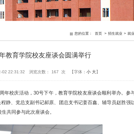
您的位置：
首页
>
招生就业
>
就
周年教育学院校友座谈会圆满举行
2 22:31:32
浏览次数：
167
次
【字体：
小
大
】
校25周年校庆活动，30号下午，教育学院校友座谈会顺利举办。参
长程静、党总支副书记郝原、团总支书记姜百鑫、辅导员赵胜强
校生共同参与此次座谈会。