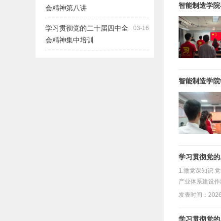
智能制造学院
会精神第八讲
学习贯彻党的二十届四中全
03-16
会精神集中培训
智能制造学院
学习贯彻党的
1.微党课知识
产业体系建设作
发表时间：2026-
学习贯彻党的