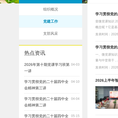
组织概况
学习贯彻党的
党建工作
壹微党课知识 
概念呢？它是基
支部风采
发表时间：2026-
学习贯彻党的
热点资讯
一、微党课知识
量与中坚骨干，
2026年第十期党课学习班第
04-03
发表时间：2026-
一讲
2026上半
学习贯彻党的二十届四中全
04-10
会精神第三讲
学习贯彻党的二十届四中全
04-04
会精神第二讲
学习贯彻党的二十届四中全
05-15