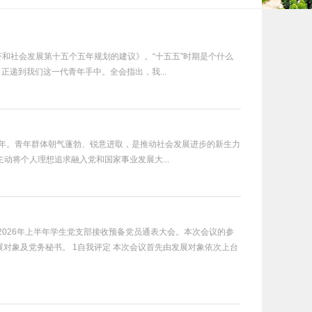
济和社会发展第十五个五年规划的建议》。“十五五”时期是个什么
正递到我们这一代青年手中。全会指出，我...
坚之年。青年群体朝气蓬勃、锐意进取，是推动社会发展进步的新生力
将个人理想追求融入党和国家事业发展大...
了2026年上半年学生党支部接收预备党员通表大会。本次会议的参
对象及党务秘书。 1自我评定 本次会议首先由发展对象依次上台