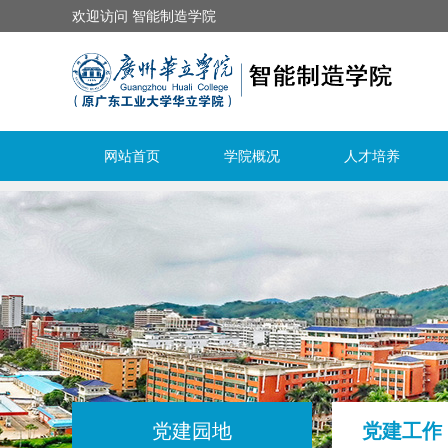
欢迎访问 智能制造学院
网站首页
学院概况
人才培养
党建园地
党建工作