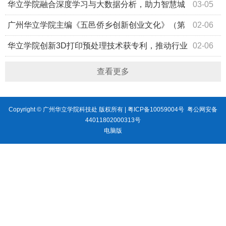
文发表于信息科学领域SCI期刊
华立学院融合深度学习与大数据分析，助力智慧城
03-05
市与人力资源管理升级
广州华立学院主编《五邑侨乡创新创业文化》（第
02-06
二版）由高等教育出版社正式出版
华立学院创新3D打印预处理技术获专利，推动行业
02-06
质量突破
查看更多
Copyright © 广州华立学院科技处 版权所有 |
粤ICP备10059004号
粤公网安备
44011802000313号
电脑版