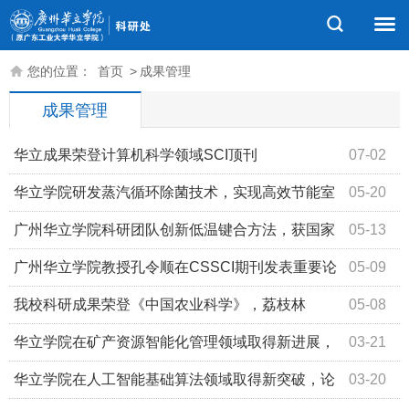
您的位置：
首页
>
成果管理
成果管理
华立成果荣登计算机科学领域SCI顶刊
07-02
华立学院研发蒸汽循环除菌技术，实现高效节能室
05-20
内净化
广州华立学院科研团队创新低温键合方法，获国家
05-13
发明专利授权
广州华立学院教授孔令顺在CSSCI期刊发表重要论
05-09
文，探讨数智时代新大众文艺的生成逻辑
我校科研成果荣登《中国农业科学》，荔枝林
05-08
里“种”出绿色致富链
华立学院在矿产资源智能化管理领域取得新进展，
03-21
成果发表于国际期刊
华立学院在人工智能基础算法领域取得新突破，论
03-20