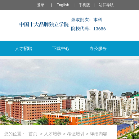
登录
|
English
|
手机版
|
站群导航
人才招聘
下载中心
办公服务
您的位置：
首页
>
人才培养
>
考证培训
>
详细内容