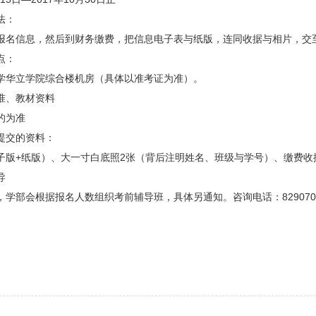
法：
报名信息，然后到财务缴费，把信息电子表与纸版，连同收据与相片，交
点：
学华立学院综合楼机房（具体以准考证为准）。
准、教材资料
的为准
提交的资料：
子版+纸版）、大一寸白底照2张（背后注明姓名、班级与学号）、缴费收
导
，学部会根据报名人数组织考前辅导班，具体另通知。咨询电话：829070
】