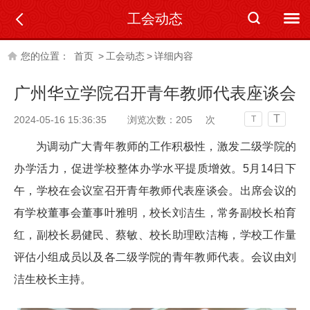
工会动态
您的位置：
首页
>
工会动态
>
详细内容
​广州华立学院召开青年教师代表座谈会
T
2024-05-16 15:36:35
浏览次数：
205
次
T
为调动广大青年教师的工作积极性，激发二级学院的
办学活力，促进学校整体办学水平提质增效。5月14日下
午，学校
在会议室
召开青年教师代表座谈会。出席会议的
有
学校
董事会董事叶雅明
，
校长刘洁生
，
常务副校长柏育
红
，
副校长易健民、蔡敏、校长助理欧洁梅
，
学
校工作量
评估小组成员以及各二级学院的青年教师代表。会议由刘
洁生校长主持。